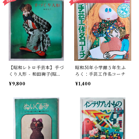
【昭和レトロ手芸本】手づ
昭和51年小学館５年生ふ
くり人形 - 和田絢子(昭和4
ろく：手芸工作名コーチ
0年)
¥9,800
¥1,400