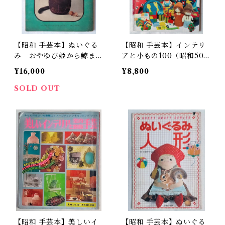
【昭和 手芸本】ぬいぐる
【昭和 手芸本】インテリ
み おやゆび姫から鯨まで
アと小もの100（昭和50
（昭和40年）
年）ONDORI
¥16,000
¥8,800
SOLD OUT
【昭和 手芸本】美しいイ
【昭和 手芸本】ぬいぐる