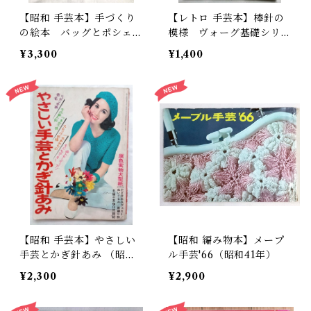
【昭和 手芸本】手づくり
【レトロ 手芸本】棒針の
の絵本 バッグとポシェッ
模様 ヴォーグ基礎シリー
ト（昭和56年）
ズpart2（平成元年）
¥3,300
¥1,400
【昭和 手芸本】やさしい
【昭和 編み物本】メープ
手芸とかぎ針あみ （昭和4
ル手芸'66（昭和41年）
3年）
¥2,300
¥2,900