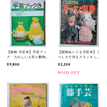
【昭和 手芸本】手芸ブッ
【昭和ぬいぐる手芸本】く
ク たのしい人形と動物
つしたで作るストッキング
（昭和49年）
人形（昭和63年）
¥9,800
¥2,200
SOLD OUT