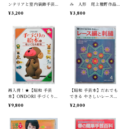
ンテリアと室内装飾手芸
み 人形 尾上雅野作品集
（昭和45年）
（昭和54年）
¥3,200
¥3,800
再入荷！★【昭和 手芸
【昭和 手芸本】だれでも
本】ONDORI 手づくりの
できる やさしいレース編
絵本 ぬいぐるみ動物
と刺繍 （昭和45年）
¥9,800
¥2,000