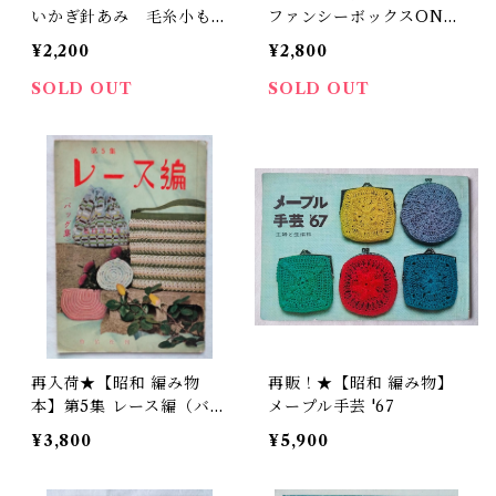
いかぎ針あみ 毛糸小もの
ファンシーボックスOND
手芸（昭和50年）
ORI（昭和59年）
¥2,200
¥2,800
SOLD OUT
SOLD OUT
再入荷★【昭和 編み物
再販！★【昭和 編み物】
本】第5集 レース編（バッ
メープル手芸 '67
グ集）
¥3,800
¥5,900