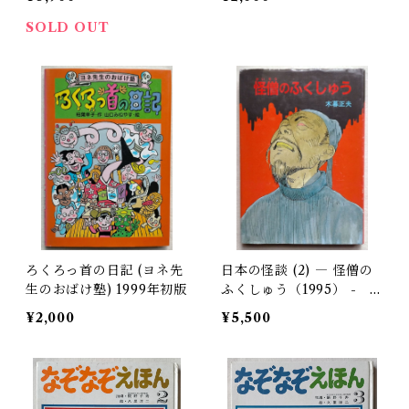
SOLD OUT
ろくろっ首の日記 (ヨネ先
日本の怪談 (2) ― 怪僧の
生のおばけ塾) 1999年初版
ふくしゅう（1995） - 木
暮正夫
¥2,000
¥5,500