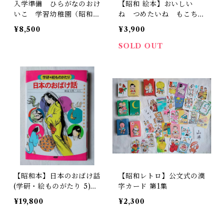
入学準備 ひらがなのおけ
【昭和 絵本】おいしい
いこ 学習幼稚園（昭和5
ね つめたいね もこちゃ
8年）
んチャイルド
¥8,500
¥3,900
SOLD OUT
【昭和本】日本のおばけ話
【昭和レトロ】公文式の漢
(学研・絵ものがたり 5)昭
字カード 第1集
和56年
¥19,800
¥2,300