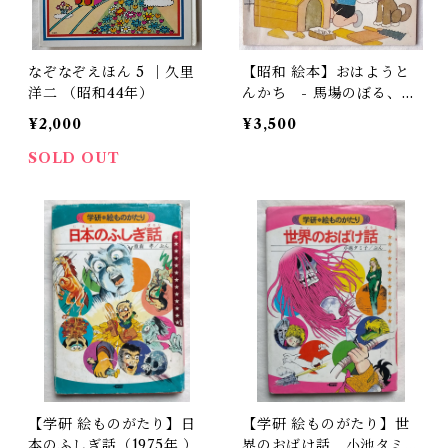
なぞなぞえほん 5 ｜久里
【昭和 絵本】おはようと
洋二 （昭和44年）
んかち - 馬場のぼる、多
田ヒロシなど豪華絵本作家
¥2,000
¥3,500
SOLD OUT
【学研 絵ものがたり】日
【学研 絵ものがたり】世
本のふしぎ話（1975年 ）
界のおばけ話 小池タミ子