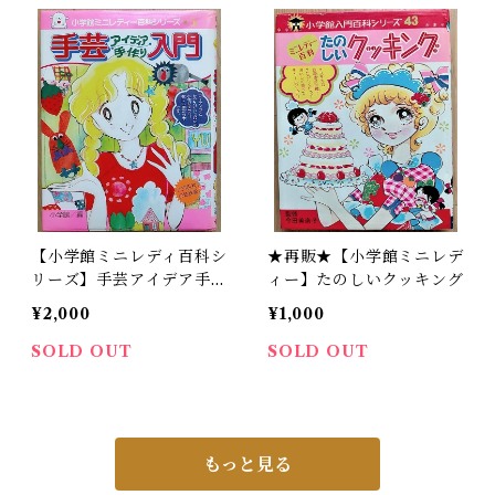
【小学館ミニレディ百科シ
★再販★【小学館ミニレデ
リーズ】手芸アイデア手作
ィー】たのしいクッキング
り入門
¥2,000
¥1,000
SOLD OUT
SOLD OUT
もっと見る