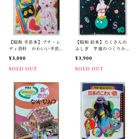
【昭和 手芸本】プチ・レ
【昭和 絵本】たくさんの
ディ百科 かわいい手芸の
ふしぎ 宇宙のつくりか
本（昭和55年）
た 佐々木マキ（絵）
¥3,000
¥3,900
SOLD OUT
SOLD OUT