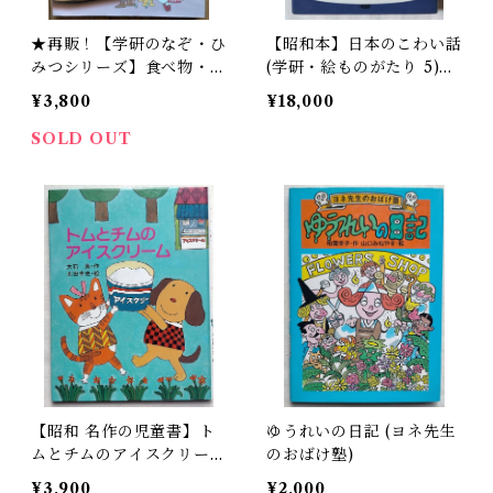
★再販！【学研のなぞ・ひ
【昭和本】日本のこわい話
みつシリーズ】食べ物・お
(学研・絵ものがたり 5)
かしのなぞ・ひみつ
1975年
¥3,800
¥18,000
SOLD OUT
【昭和 名作の児童書】ト
ゆうれいの日記 (ヨネ先生
ムとチムのアイスクリー
のおばけ塾)
ム 昭和59年 初版
¥3,900
¥2,000