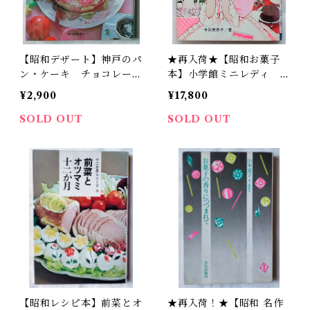
【昭和デザート】神戸のパ
★再入荷★【昭和お菓子
ン・ケーキ チョコレー
本】小学館ミニレディ 世
ト 味のコレクション（昭
界のお菓子づくり
¥2,900
¥17,800
和60年）
SOLD OUT
SOLD OUT
【昭和レシピ本】前菜とオ
★再入荷！★【昭和 名作