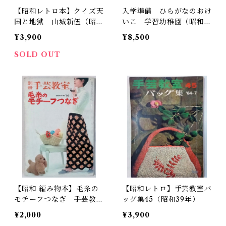
【昭和レトロ本】クイズ天
入学準備 ひらがなのおけ
国と地獄 山城新伍（昭6
いこ 学習幼稚園（昭和5
0年）
8年）
¥3,900
¥8,500
SOLD OUT
【昭和 編み物本】毛糸の
【昭和レトロ】手芸教室バ
モチーフつなぎ 手芸教室
ッグ集45（昭和39年）
（昭和41年）
¥2,000
¥3,900