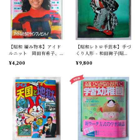
【昭和 編み物本】アイド
【昭和レトロ手芸本】手づ
ルニット 岡田有希子、早
くり人形 - 和田絢子(昭和4
見優（昭和50年）
0年)
¥4,200
¥9,800