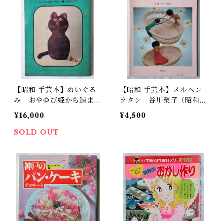
【昭和 手芸本】ぬいぐる
【昭和 手芸本】メルヘン
み おやゆび姫から鯨まで
ラタン 谷川榮子（昭和5
（昭和40年）
9年）
¥16,000
¥4,500
SOLD OUT