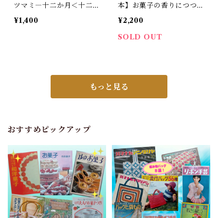
ツマミ―十二か月＜十二か
本】お菓子の香りにつつま
月シリーズ3＞女子栄養大
れて 山本道子
¥1,400
¥2,200
学出版部（昭和46年）
SOLD OUT
もっと見る
おすすめピックアップ