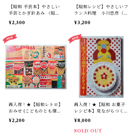
【昭和 手芸本】やさしい
【昭和レシピ】やさしいフ
手芸とかぎ針あみ （昭和4
ランス料理 小川忠彦（昭
3年）
和49年）
¥2,300
¥3,200
再入荷！★【昭和レトロ】
再入荷！★【昭和 お菓子
おみせ (こどものとも傑作
レシピ本】見ながらつくれ
集) : 五十嵐 豊子
る手づくりのケーキとクッ
¥2,200
¥8,000
キー（昭和47年）
SOLD OUT