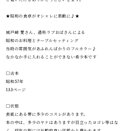
★昭和の食卓がオシャレに素敵に♪★
城戸崎 愛さん、通称ラブおばさんによる
昭和のお料理とテーブルセッティング
当時の雰囲気があふれんばかりのフルカラー♪
なかなか手に入れることができない希少本です
□古本
昭和57年
133ページ
□状態
表紙にある帯に多少のコスレがあります。
本の中は、多少のヤケはありますが目立ったヨゴレ等はな
く、経年の割には比較的良い状態かと思われます。