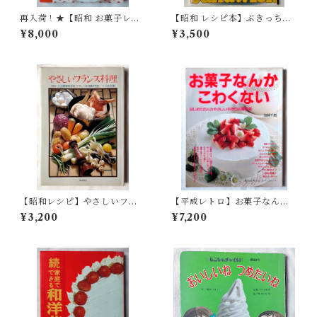
再入荷！★【昭和 お菓子レシ
【昭和 レシピ本】ぶきっちょ
ピ本】見ながらつくれる手づ
さんのサンドイッチ（昭和57
¥8,000
¥3,500
くりのケーキとクッキー（昭
年）ONDORI
和47年）
【昭和レシピ】やさしいフラ
【平成レトロ】お菓子なんか
ンス料理 小川忠彦（昭和49
こわくないー はじめての人の
¥3,200
¥7,200
年）
やさしい手作りお菓子集 (婦人
生活ファミリークッキングシ
リーズ)