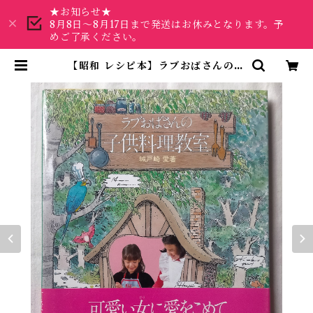
★お知らせ★
8月8日～8月17日まで発送はお休みとなります。予
めご了承ください。
【昭和 レシピ本】ラブおばさんの子
供料理教室（昭和57年） 城戸崎
愛 | 昭和レトロな雑貨と本屋