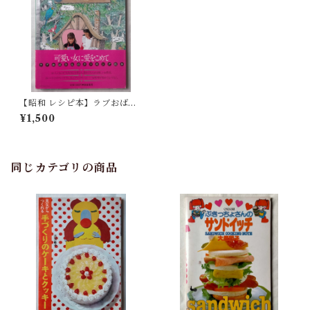
【昭和 レシピ本】ラブおばさ
んの子供料理教室（昭和57
¥1,500
年） 城戸崎 愛
同じカテゴリの商品