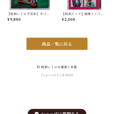
【昭和レトロ手芸本】手づく
【昭和クイズ】推理クイズに
り人形 - 和田絢子(昭和40年)
挑戦（昭和57年）
¥9,800
¥2,500
商品一覧に戻る
© 昭和レトロな雑貨と本屋
Powered by