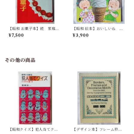
【昭和 お菓子本】続 家庭で
【昭和 絵本】おいしいね つ
できる和洋菓子
めたいね もこちゃんチャイ
¥7,500
¥3,900
ルド
その他の商品
【昭和クイズ】犯人当てクイ
【デザイン本】フレーム枠の
ズ ひらめきを養う本＜推理の
パターン 洋書