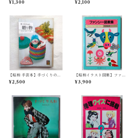
¥1,300
¥2,100
実験室＞富岡寿一
【昭和 手芸本】手づくりの贈
【昭和イラスト図案】ファン
り物 カラーブックス（昭和5
シー図案集 花村 征臣
¥2,500
¥3,900
1年）