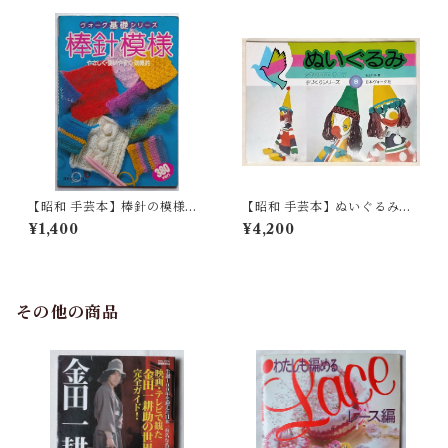
【昭和 手芸本】棒針の模様
【昭和 手芸本】ぬいぐるみ
ヴォーグ基礎シリーズ（昭和5
手づくりシリーズ 日本ヴォ
¥1,400
¥4,200
8年）
ーグ社
その他の商品