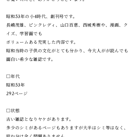
昭和53年の小4時代、創刊号です。
長嶋茂雄、ピンクレディ、山口百恵、西城秀樹や、漫画、ク
イズ、学習面でも
ボリュームある充実した内容です。
昭和当時の子供の文化がとても分かり、今大人がが読んでも
面白い希少な雑誌です。
□年代
昭和53年
292ページ
□状態
古い雑誌となりヤケがあります。
多少のシミがあるページもありますが大半はシミ等はなく、
読む分は全く問題ありません。