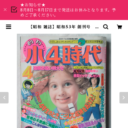
★お知らせ★
8月8日～8月17日まで発送はお休みとなります。予
めご了承ください。
【昭和 雑誌】昭和53年 創刊号 小
4時代（旺文社） | 昭和レトロな雑
貨と本屋