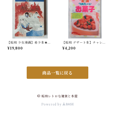
【昭和 少女漫画】希少本★東
【昭和 デザート本】チャレン
京マグニチュード8.2 中森清子
ジしましょ！つめたーいお菓
¥19,800
¥4,200
（昭和58年）
子（昭和62年）
商品一覧に戻る
© 昭和レトロな雑貨と本屋
Powered by