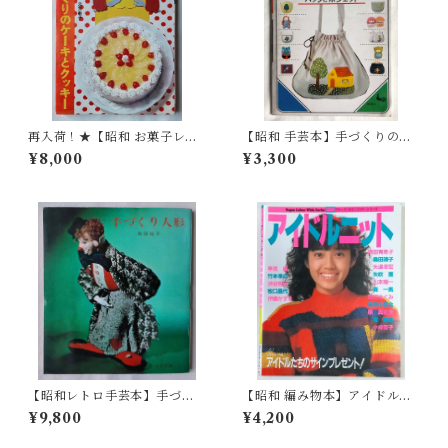
再入荷！★【昭和 お菓子レシ
【昭和 手芸本】手づくりの絵
ピ本】見ながらつくれる手づ
本 バッグとポシェット（昭
¥8,000
¥3,300
くりのケーキとクッキー（昭
和56年）
和47年）
【昭和レトロ手芸本】手づく
【昭和 編み物本】アイドルニ
り人形 - 和田絢子(昭和40年)
ット 岡田有希子、早見優
¥9,800
¥4,200
（昭和50年）