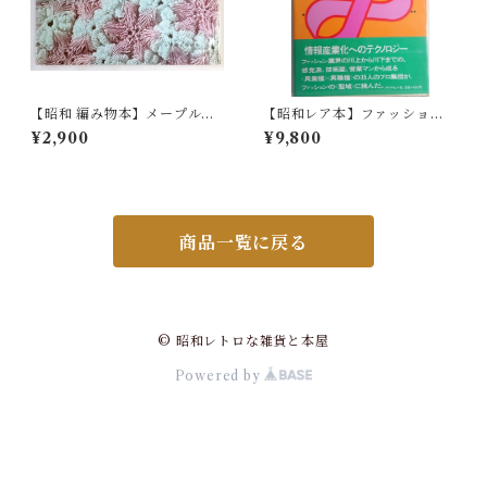
【昭和 編み物本】メープル手
【昭和レア本】ファッション
芸'66（昭和41年）
テクノロジーの発想 流行予
¥2,900
¥9,800
測から商品企画へ (マーケティ
ング books)
商品一覧に戻る
© 昭和レトロな雑貨と本屋
Powered by