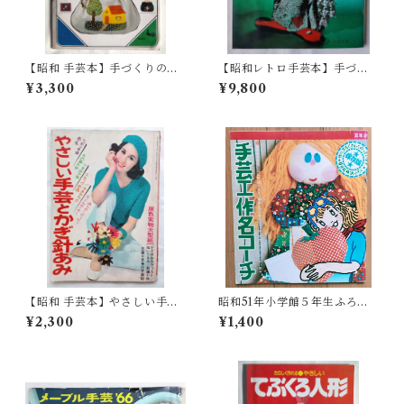
【昭和 手芸本】手づくりの絵
【昭和レトロ手芸本】手づく
本 バッグとポシェット（昭
り人形 - 和田絢子(昭和40年)
¥3,300
¥9,800
和56年）
【昭和 手芸本】やさしい手芸
昭和51年小学館５年生ふろ
とかぎ針あみ （昭和43年）
く：手芸工作名コーチ
¥2,300
¥1,400