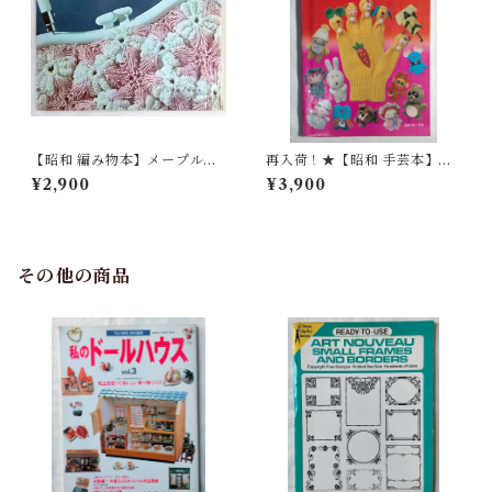
【昭和 編み物本】メープル手
再入荷！★【昭和 手芸本】て
芸'66（昭和41年）
ぶくろ人形（昭和54年）
¥2,900
¥3,900
その他の商品