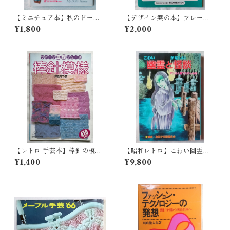
【ミニチュア本】私のドール
【デザイン案の本】フレー
ハウス vol.3 粘土を使ってお
ム・ボーダーアイデア Read
¥1,800
¥2,000
いしい食べ物づくり(1996年)
y-to-Use
【レトロ 手芸本】棒針の模
【昭和レトロ】こわい幽霊と
様 ヴォーグ基礎シリーズpar
かなしい怪談 まんがと絵で
¥1,400
¥9,800
t2（平成元年）
たのしめる/お化けの話研究会