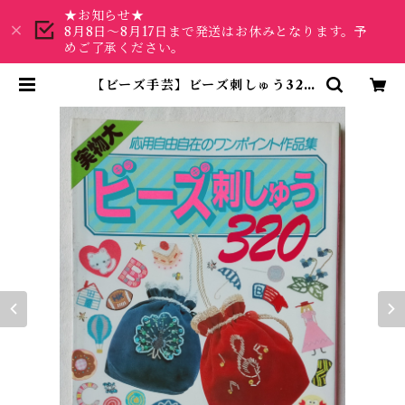
★お知らせ★
8月8日～8月17日まで発送はお休みとなります。予
めご了承ください。
【ビーズ手芸】ビーズ刺しゅう320
（昭和58年） | 昭和レトロな雑貨と
本屋