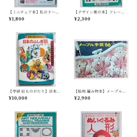
【ミニチュア本】私のドール
【デザイン案の本】フレー
ハウス vol.3 粘土を使ってお
ム・ボーダーアイデア Read
¥1,800
¥2,300
いしい食べ物づくり(1996年)
y-to-Use
【学研 絵ものがたり】日本の
【昭和 編み物本】メープル手
ふしぎ話（1975年 ）
芸'66（昭和41年）
¥10,000
¥2,900