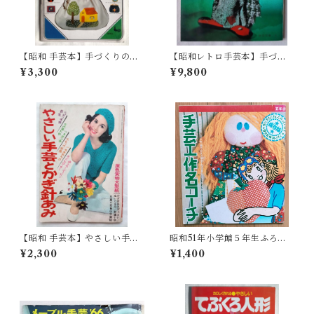
【昭和 手芸本】手づくりの絵
【昭和レトロ手芸本】手づく
本 バッグとポシェット（昭
り人形 - 和田絢子(昭和40年)
¥3,300
¥9,800
和56年）
【昭和 手芸本】やさしい手芸
昭和51年小学館５年生ふろ
とかぎ針あみ （昭和43年）
く：手芸工作名コーチ
¥2,300
¥1,400