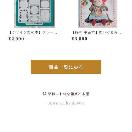
【デザイン案の本】フレー
【昭和 手芸本】ぬいぐるみ
ム・ボーダーアイデア Read
人形 尾上雅野作品集（昭和5
¥2,000
¥3,800
y-to-Use
4年）
商品一覧に戻る
© 昭和レトロな雑貨と本屋
Powered by