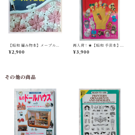
【昭和 編み物本】メープル手
再入荷！★【昭和 手芸本】て
芸'66（昭和41年）
ぶくろ人形（昭和54年）
¥2,900
¥3,900
その他の商品