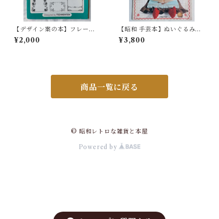
【デザイン案の本】フレー
【昭和 手芸本】ぬいぐるみ
ム・ボーダーアイデア Read
人形 尾上雅野作品集（昭和5
¥2,000
¥3,800
y-to-Use
4年）
商品一覧に戻る
© 昭和レトロな雑貨と本屋
Powered by