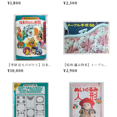
ハウス vol.3 粘土を使ってお
ム・ボーダーアイデア Read
¥1,800
¥2,300
いしい食べ物づくり(1996年)
y-to-Use
【学研 絵ものがたり】日本の
【昭和 編み物本】メープル手
ふしぎ話（1975年 ）
芸'66（昭和41年）
¥10,000
¥2,900