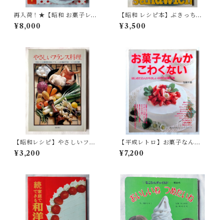
再入荷！★【昭和 お菓子レシ
【昭和 レシピ本】ぶきっちょ
ピ本】見ながらつくれる手づ
さんのサンドイッチ（昭和57
¥8,000
¥3,500
くりのケーキとクッキー（昭
年）ONDORI
和47年）
【昭和レシピ】やさしいフラ
【平成レトロ】お菓子なんか
ンス料理 小川忠彦（昭和49
こわくないー はじめての人の
¥3,200
¥7,200
年）
やさしい手作りお菓子集 (婦人
生活ファミリークッキングシ
リーズ)