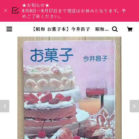
★お知らせ★
8月8日～8月17日まで発送はお休みとなります。予
めご了承ください。
【昭和 お菓子本】今井昌子 昭和5
6年 | 昭和レトロな雑貨と本屋