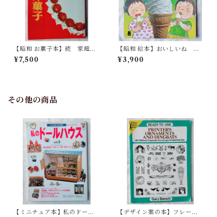
【昭和 お菓子本】続 家庭で
【昭和 絵本】おいしいね つ
できる和洋菓子
めたいね もこちゃんチャイ
¥7,500
¥3,900
ルド
その他の商品
【ミニチュア本】私のドール
【デザイン案の本】フレー