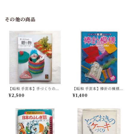
その他の商品
【昭和 手芸本】手づくりの贈
【昭和 手芸本】棒針の模様
り物 カラーブックス（昭和5
ヴォーグ基礎シリーズ（昭和5
¥2,500
¥1,400
1年）
8年）