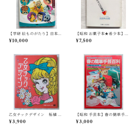
【学研 絵ものがたり】日本の
【昭和 お菓子本★希少本】と
ふしぎ話（1975年 ）
っておきのケーキづくり ひ
¥10,000
¥7,500
と味ちがうプロの秘訣 宮田
外次郎
乙女チックデザイン 柘植 ヒ
【昭和 手芸本】春の簡単手芸
ロポン
百科（昭和56年）
¥3,900
¥3,000