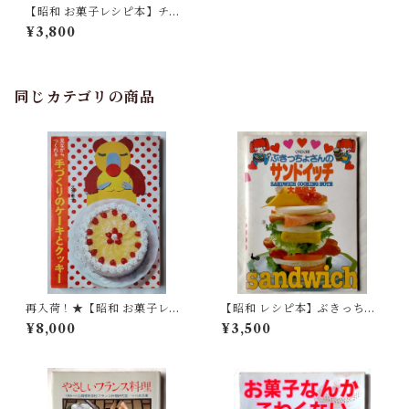
【昭和 お菓子レシピ本】チョ
コレートのお菓子 森山サチ子
¥3,800
同じカテゴリの商品
再入荷！★【昭和 お菓子レシ
【昭和 レシピ本】ぶきっちょ
ピ本】見ながらつくれる手づ
さんのサンドイッチ（昭和57
¥8,000
¥3,500
くりのケーキとクッキー（昭
年）ONDORI
和47年）