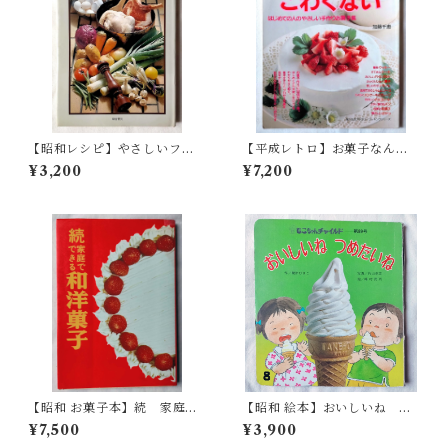
【昭和レシピ】やさしいフラ
【平成レトロ】お菓子なんか
ンス料理 小川忠彦（昭和49
こわくないー はじめての人の
¥3,200
¥7,200
年）
やさしい手作りお菓子集 (婦人
生活ファミリークッキングシ
リーズ)
【昭和 お菓子本】続 家庭で
【昭和 絵本】おいしいね つ
できる和洋菓子
めたいね もこちゃんチャイ
¥7,500
¥3,900
ルド