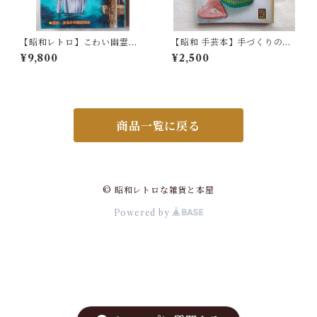
【昭和レトロ】こわい幽霊と
【昭和 手芸本】手づくりの贈
かなしい怪談 まんがと絵で
り物 カラーブックス（昭和5
¥9,800
¥2,500
たのしめる/お化けの話研究会
1年）
商品一覧に戻る
© 昭和レトロな雑貨と本屋
Powered by