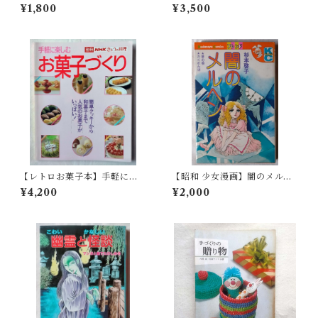
ハウス vol.3 粘土を使ってお
スコットとネグリジェ人形
¥1,800
¥3,500
いしい食べ物づくり(1996年)
（昭和50年）
【レトロお菓子本】手軽に楽
【昭和 少女漫画】闇のメルヘ
しむお菓子づくり (別冊NHK
ン／杉本啓子
¥4,200
¥2,000
きょうの料理)平成元年