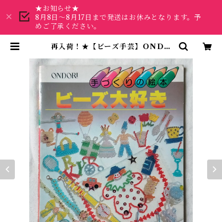
★お知らせ★
8月8日～8月17日まで発送はお休みとなります。予
めご了承ください。
再入荷！★【ビーズ手芸】ONDO
RI ビーズ大好き | 昭和レトロな雑
貨と本屋