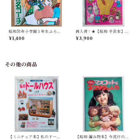
昭和51年小学館５年生ふろ
再入荷！★【昭和 手芸本】て
く：手芸工作名コーチ
ぶくろ人形（昭和54年）
¥1,400
¥3,900
その他の商品
【ミニチュア本】私のドール
【昭和 編み物本】今流行のマ