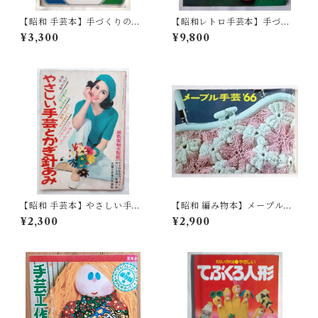
【昭和 手芸本】手づくりの絵
【昭和レトロ手芸本】手づく
本 バッグとポシェット（昭
り人形 - 和田絢子(昭和40年)
¥3,300
¥9,800
和56年）
【昭和 手芸本】やさしい手芸
【昭和 編み物本】メープル手
とかぎ針あみ （昭和43年）
芸'66（昭和41年）
¥2,300
¥2,900