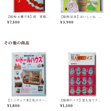
【昭和 お菓子本】続 家庭で
【昭和 絵本】おいしいね つ
できる和洋菓子
めたいね もこちゃんチャイ
¥7,500
¥3,900
ルド
その他の商品
【ミニチュア本】私のドール
【昭和クイズ】犯人当てクイ
ハウス vol.3 粘土を使ってお
ズ ひらめきを養う本＜推理の
¥1,800
¥1,300
いしい食べ物づくり(1996年)
実験室＞富岡寿一