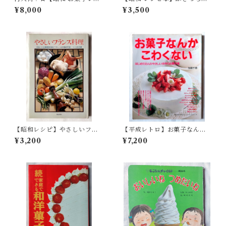
ピ本】見ながらつくれる手づ
さんのサンドイッチ（昭和57
¥8,000
¥3,500
くりのケーキとクッキー（昭
年）ONDORI
和47年）
【昭和レシピ】やさしいフラ
【平成レトロ】お菓子なんか
ンス料理 小川忠彦（昭和49
こわくないー はじめての人の
¥3,200
¥7,200
年）
やさしい手作りお菓子集 (婦人
生活ファミリークッキングシ
リーズ)