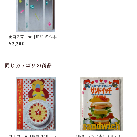
★再入荷！★【昭和 名作本】
お菓子の香りにつつまれて
¥2,200
山本道子
同じカテゴリの商品
再入荷！★【昭和 お菓子レシ
【昭和 レシピ本】ぶきっちょ