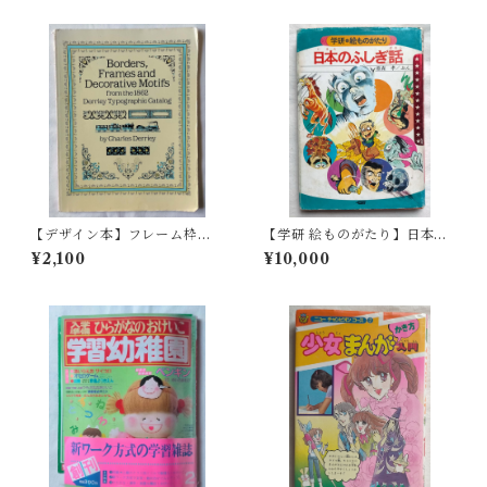
【デザイン本】フレーム枠の
【学研 絵ものがたり】日本の
パターン 洋書
ふしぎ話（1975年 ）
¥2,100
¥10,000