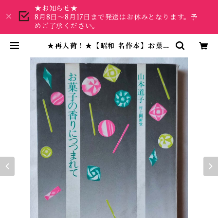
★お知らせ★
8月8日～8月17日まで発送はお休みとなります。予
めご了承ください。
★再入荷！★【昭和 名作本】お菓子
の香りにつつまれて 山本道子 | 昭
和レトロな雑貨と本屋