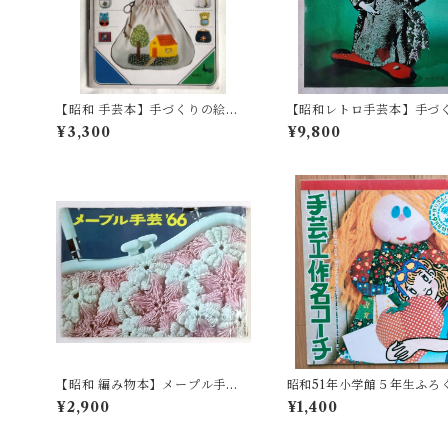
【昭和 手芸本】手づくりの絵
【昭和レトロ手芸本】手づ
本 バッグとポシェット（昭和5
形 - 和田絢子(昭和40年)
¥3,300
¥9,800
6年）
【昭和 編み物本】メープル手
昭和51年小学館５年生ふろ
芸'66（昭和41年）
芸工作名コーチ
¥2,900
¥1,400