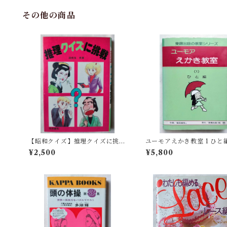
その他の商品
【昭和クイズ】推理クイズに挑戦
ユーモアえかき教室 1 ひと
（昭和57年）
和60年）
¥2,500
¥5,800