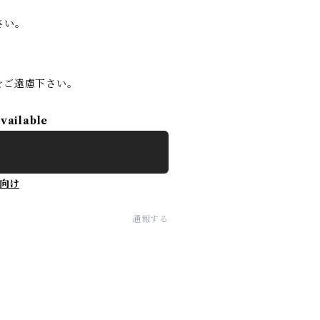
さい。
をご遠慮下さい。
available
向け
通報する