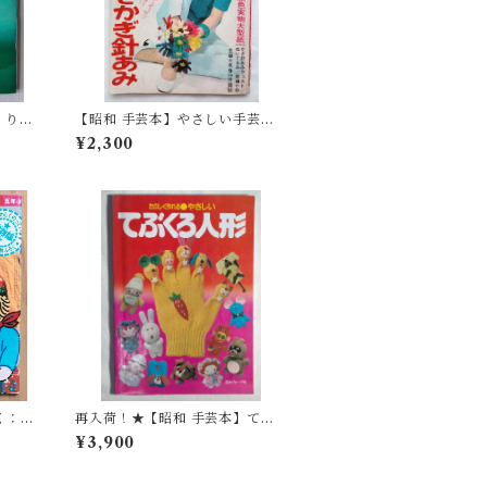
くり人
【昭和 手芸本】やさしい手芸と
かぎ針あみ （昭和43年）
¥2,300
く：手
再入荷！★【昭和 手芸本】てぶ
くろ人形（昭和54年）
¥3,900