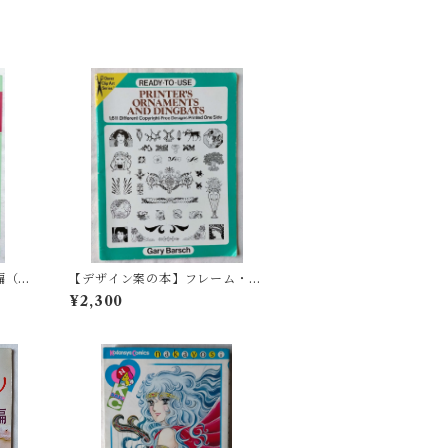
編（昭
【デザイン案の本】フレーム・ボ
ーダーアイデア Ready-to-Use
¥2,300