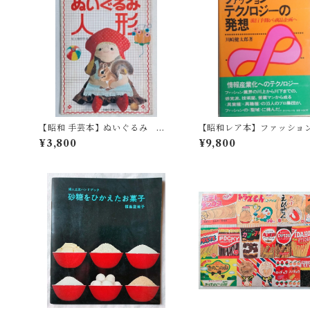
【昭和 手芸本】ぬいぐるみ 人
【昭和レア本】ファッショ
形 尾上雅野作品集（昭和54
ノロジーの発想 流行予測
¥3,800
¥9,800
年）
品企画へ (マーケティング b
s)