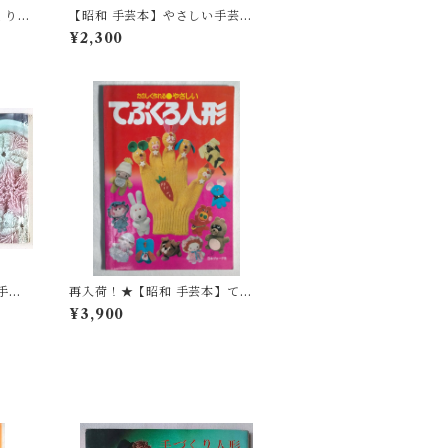
くり人
【昭和 手芸本】やさしい手芸と
かぎ針あみ （昭和43年）
¥2,300
手
再入荷！★【昭和 手芸本】てぶ
くろ人形（昭和54年）
¥3,900