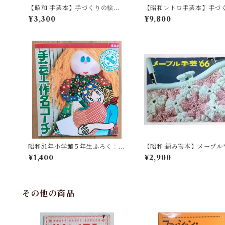
【昭和 手芸本】手づくりの絵
【昭和レトロ手芸本】手づ
本 バッグとポシェット（昭和5
形 - 和田絢子(昭和40年)
¥3,300
¥9,800
6年）
昭和51年小学館５年生ふろく：手
【昭和 編み物本】メープル
芸工作名コーチ
芸'66（昭和41年）
¥1,400
¥2,900
その他の商品