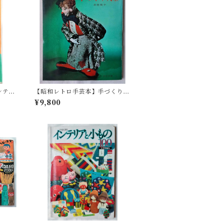
ンテク
【昭和レトロ手芸本】手づくり人
から商
形 - 和田絢子(昭和40年)
¥9,800
ook