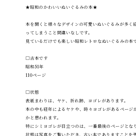
★昭和のかわいいぬいぐるみの本★
本を開くと様々なデザインの可愛いぬいぐるみが多く
ってしまうこと間違いなしです。
見ているだけでも楽しい昭和レトロなぬいぐるみの本
□古本です
昭和51年
110ページ
□状態
表紙まわりは、ヤケ、折れ跡、ヨゴレがあります。
本の中も経年によるヤケや、時々ヨゴレがあるページ
かと思われます。
特にシミヨゴレが目立つのは、一番最後のページとな
状態は写真をご覧いただき、古い本でありますことを